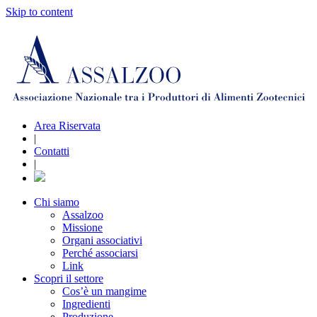
Skip to content
Area Riservata
|
Contatti
|
Chi siamo
Assalzoo
Missione
Organi associativi
Perché associarsi
Link
Scopri il settore
Cos’è un mangime
Ingredienti
Produzione