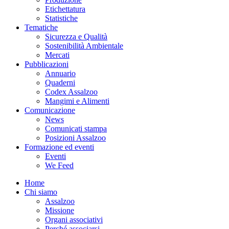
Etichettatura
Statistiche
Tematiche
Sicurezza e Qualità
Sostenibilità Ambientale
Mercati
Pubblicazioni
Annuario
Quaderni
Codex Assalzoo
Mangimi e Alimenti
Comunicazione
News
Comunicati stampa
Posizioni Assalzoo
Formazione ed eventi
Eventi
We Feed
Home
Chi siamo
Assalzoo
Missione
Organi associativi
Perché associarsi