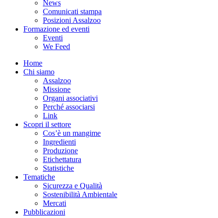
News
Comunicati stampa
Posizioni Assalzoo
Formazione ed eventi
Eventi
We Feed
Home
Chi siamo
Assalzoo
Missione
Organi associativi
Perché associarsi
Link
Scopri il settore
Cos’è un mangime
Ingredienti
Produzione
Etichettatura
Statistiche
Tematiche
Sicurezza e Qualità
Sostenibilità Ambientale
Mercati
Pubblicazioni