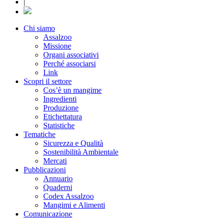
|
Chi siamo
Assalzoo
Missione
Organi associativi
Perché associarsi
Link
Scopri il settore
Cos’è un mangime
Ingredienti
Produzione
Etichettatura
Statistiche
Tematiche
Sicurezza e Qualità
Sostenibilità Ambientale
Mercati
Pubblicazioni
Annuario
Quaderni
Codex Assalzoo
Mangimi e Alimenti
Comunicazione