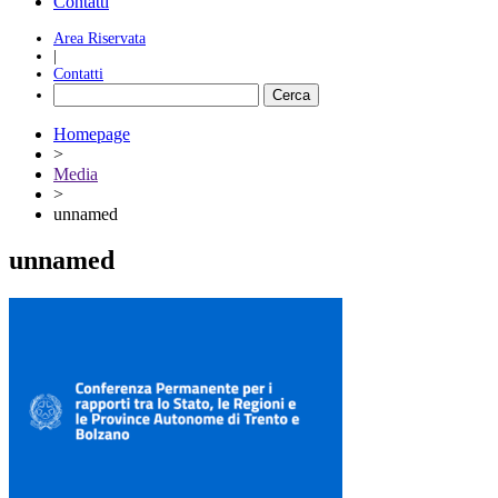
Contatti
Area Riservata
|
Contatti
Homepage
>
Media
>
unnamed
unnamed