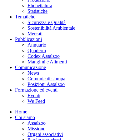
Etichettatura
Statistiche
Tematiche
Sicurezza e Qualità
Sostenibilità Ambientale
Mercati
Pubblicazioni
Annuario
Quaderni
Codex Assalzoo
Mangimi e Alimenti
Comunicazione
News
Comunicati stampa
Posizioni Assalzoo
Formazione ed eventi
Eventi
We Feed
Home
Chi siamo
Assalzoo
Missione
Organi associativi
Perché associarsi