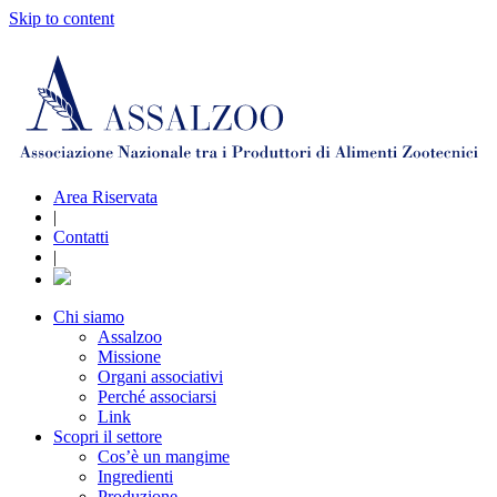
Skip to content
Area Riservata
|
Contatti
|
Chi siamo
Assalzoo
Missione
Organi associativi
Perché associarsi
Link
Scopri il settore
Cos’è un mangime
Ingredienti
Produzione