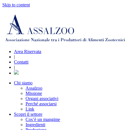
Skip to content
Area Riservata
|
Contatti
|
Chi siamo
Assalzoo
Missione
Organi associativi
Perché associarsi
Link
Scopri il settore
Cos’è un mangime
Ingredienti
Produzione