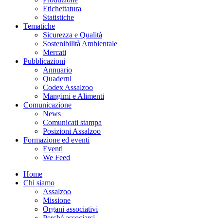
Etichettatura
Statistiche
Tematiche
Sicurezza e Qualità
Sostenibilità Ambientale
Mercati
Pubblicazioni
Annuario
Quaderni
Codex Assalzoo
Mangimi e Alimenti
Comunicazione
News
Comunicati stampa
Posizioni Assalzoo
Formazione ed eventi
Eventi
We Feed
Home
Chi siamo
Assalzoo
Missione
Organi associativi
Perché associarsi