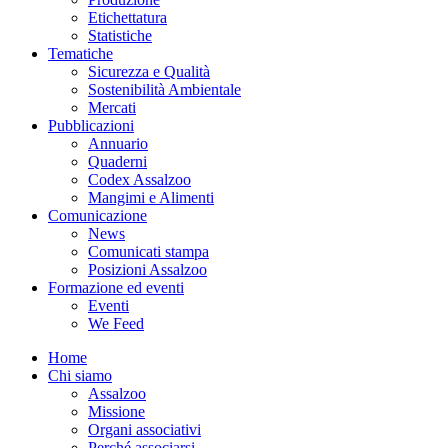
Etichettatura
Statistiche
Tematiche
Sicurezza e Qualità
Sostenibilità Ambientale
Mercati
Pubblicazioni
Annuario
Quaderni
Codex Assalzoo
Mangimi e Alimenti
Comunicazione
News
Comunicati stampa
Posizioni Assalzoo
Formazione ed eventi
Eventi
We Feed
Home
Chi siamo
Assalzoo
Missione
Organi associativi
Perché associarsi