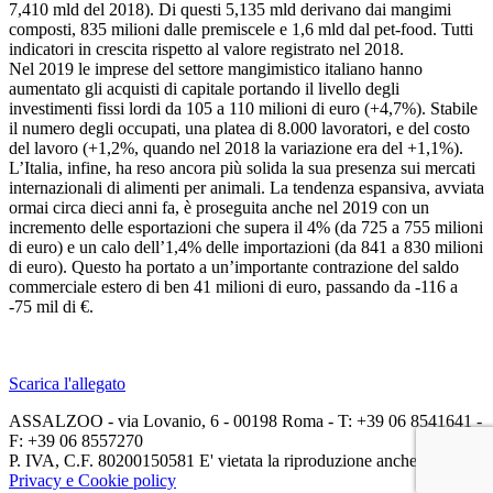
7,410 mld del 2018). Di questi 5,135 mld derivano dai mangimi
composti, 835 milioni dalle premiscele e 1,6 mld dal pet-food. Tutti
indicatori in crescita rispetto al valore registrato nel 2018.
Nel 2019 le imprese del settore mangimistico italiano hanno
aumentato gli acquisti di capitale portando il livello degli
investimenti fissi lordi da 105 a 110 milioni di euro (+4,7%). Stabile
il numero degli occupati, una platea di 8.000 lavoratori, e del costo
del lavoro (+1,2%, quando nel 2018 la variazione era del +1,1%).
L’Italia, infine, ha reso ancora più solida la sua presenza sui mercati
internazionali di alimenti per animali. La tendenza espansiva, avviata
ormai circa dieci anni fa, è proseguita anche nel 2019 con un
incremento delle esportazioni che supera il 4% (da 725 a 755 milioni
di euro) e un calo dell’1,4% delle importazioni (da 841 a 830 milioni
di euro). Questo ha portato a un’importante contrazione del saldo
commerciale estero di ben 41 milioni di euro, passando da -116 a
-75 mil di €.
Scarica l'allegato
ASSALZOO - via Lovanio, 6 - 00198 Roma - T: +39 06 8541641 -
F: +39 06 8557270
P. IVA, C.F. 80200150581 E' vietata la riproduzione anche parziale.
Privacy e Cookie policy