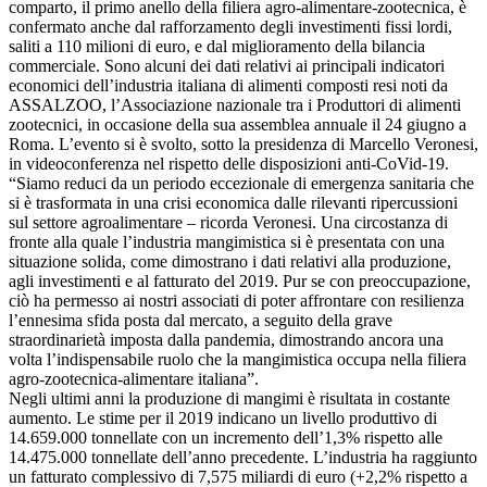
comparto, il primo anello della filiera agro-alimentare-zootecnica, è
confermato anche dal rafforzamento degli investimenti fissi lordi,
saliti a 110 milioni di euro, e dal miglioramento della bilancia
commerciale. Sono alcuni dei dati relativi ai principali indicatori
economici dell’industria italiana di alimenti composti resi noti da
ASSALZOO, l’Associazione nazionale tra i Produttori di alimenti
zootecnici, in occasione della sua assemblea annuale il 24 giugno a
Roma. L’evento si è svolto, sotto la presidenza di Marcello Veronesi,
in videoconferenza nel rispetto delle disposizioni anti-CoVid-19.
“Siamo reduci da un periodo eccezionale di emergenza sanitaria che
si è trasformata in una crisi economica dalle rilevanti ripercussioni
sul settore agroalimentare – ricorda Veronesi. Una circostanza di
fronte alla quale l’industria mangimistica si è presentata con una
situazione solida, come dimostrano i dati relativi alla produzione,
agli investimenti e al fatturato del 2019. Pur se con preoccupazione,
ciò ha permesso ai nostri associati di poter affrontare con resilienza
l’ennesima sfida posta dal mercato, a seguito della grave
straordinarietà imposta dalla pandemia, dimostrando ancora una
volta l’indispensabile ruolo che la mangimistica occupa nella filiera
agro-zootecnica-alimentare italiana”.
Negli ultimi anni la produzione di mangimi è risultata in costante
aumento. Le stime per il 2019 indicano un livello produttivo di
14.659.000 tonnellate con un incremento dell’1,3% rispetto alle
14.475.000 tonnellate dell’anno precedente. L’industria ha raggiunto
un fatturato complessivo di 7,575 miliardi di euro (+2,2% rispetto a