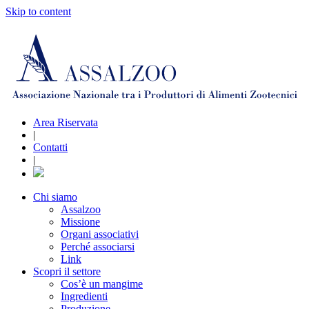
Skip to content
Area Riservata
|
Contatti
|
Chi siamo
Assalzoo
Missione
Organi associativi
Perché associarsi
Link
Scopri il settore
Cos’è un mangime
Ingredienti
Produzione