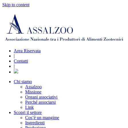
Skip to content
Area Riservata
|
Contatti
|
Chi siamo
Assalzoo
Missione
Organi associativi
Perché associarsi
Link
Scopri il settore
Cos’è un mangime
Ingredienti
Produzione