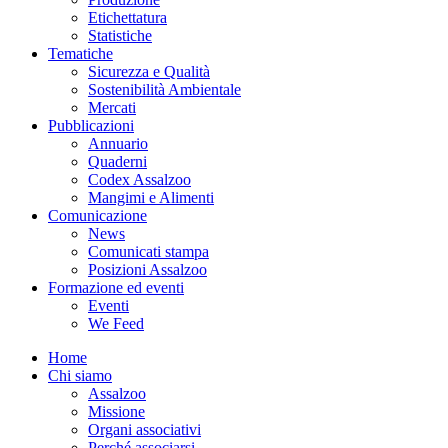
Etichettatura
Statistiche
Tematiche
Sicurezza e Qualità
Sostenibilità Ambientale
Mercati
Pubblicazioni
Annuario
Quaderni
Codex Assalzoo
Mangimi e Alimenti
Comunicazione
News
Comunicati stampa
Posizioni Assalzoo
Formazione ed eventi
Eventi
We Feed
Home
Chi siamo
Assalzoo
Missione
Organi associativi
Perché associarsi