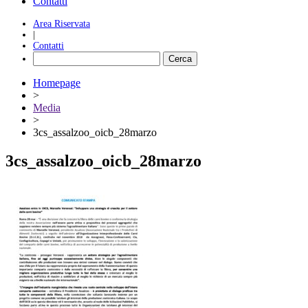
Contatti
Area Riservata
|
Contatti
Homepage
>
Media
>
3cs_assalzoo_oicb_28marzo
3cs_assalzoo_oicb_28marzo