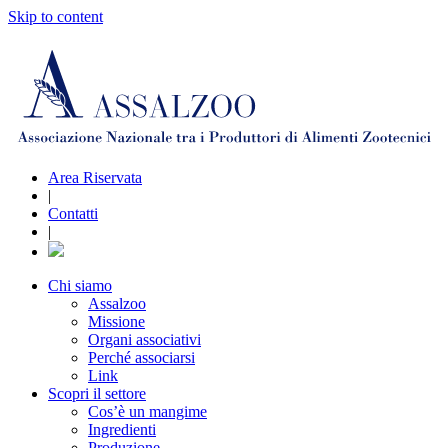
Skip to content
Area Riservata
|
Contatti
|
Chi siamo
Assalzoo
Missione
Organi associativi
Perché associarsi
Link
Scopri il settore
Cos’è un mangime
Ingredienti
Produzione