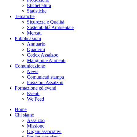
Etichettatura
Statistiche
Tematiche
Sicurezza e Qualità
Sostenibilità Ambientale
Mercati
Pubblicazioni
Annuario
Quaderni
Codex Assalzoo
Mangimi e Alimenti
Comunicazione
News
Comunicati stampa
Posizioni Assalzoo
Formazione ed eventi
Eventi
We Feed
Home
Chi siamo
Assalzoo
Missione
Organi associativi
Perché associarsi